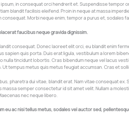
orci ipsum, in consequat orci hendrerit et. Suspendisse tempor
Etiam blandit facilisis eleifend. Proin in neque at massa imperdi
 consequat. Morbi neque enim, tempor a purus et, sodales faci
t placerat faucibus neque gravida dignissim.
dit consequat. Donec laoreet elit orci, eu blandit enim fermen
us sapien quis porta. Duis erat ligula, vestibulum a lorem biben
o nulla tincidunt lobortis. Cras bibendum neque vel lacus vest
la. Ut tempus metus quis metus feugiat accumsan. Cras et sollici
bus, pharetra dui vitae, blandit erat. Nam vitae consequat ex
uis massa semper consectetur id sit amet velit. Nullam a molest
 Maecenas nec neque libero.
rum eu ac nisi tellus metus, sodales vel auctor sed, pellente