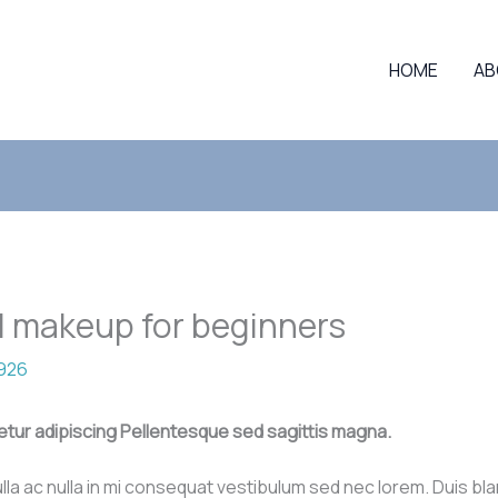
HOME
AB
al makeup for beginners
i926
etur adipiscing Pellentesque sed sagittis magna.
lla ac nulla in mi consequat vestibulum sed nec lorem. Duis bla