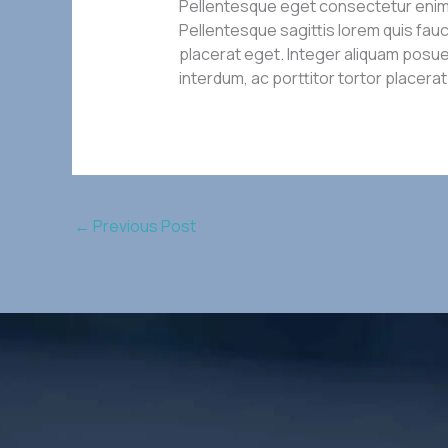
Pellentesque eget consectetur enim, v
Pellentesque sagittis lorem quis fauc
placerat eget. Integer aliquam posue
interdum, ac porttitor tortor placerat
←
Previous Post