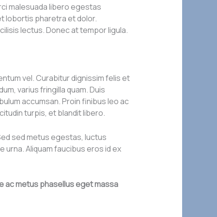
 orci malesuada libero egestas
et lobortis pharetra et dolor.
lisis lectus. Donec at tempor ligula.
tum vel. Curabitur dignissim felis et
dum, varius fringilla quam. Duis
ibulum accumsan. Proin finibus leo ac
tudin turpis, et blandit libero.
. Sed sed metus egestas, luctus
ie urna. Aliquam faucibus eros id ex
sque ac metus phasellus eget massa