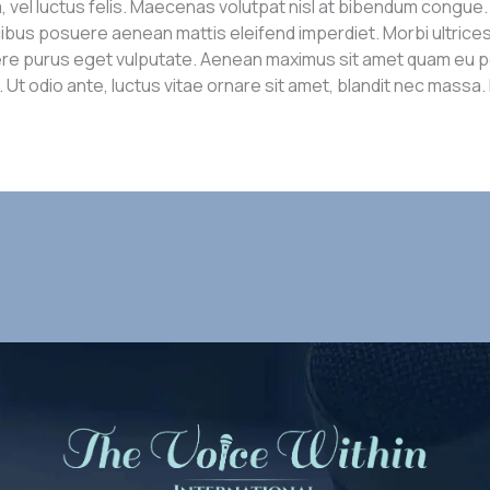
el luctus felis. Maecenas volutpat nisl at bibendum congue. C
ibus posuere aenean mattis eleifend imperdiet. Morbi ultrices 
re purus eget vulputate. Aenean maximus sit amet quam eu por
. Ut odio ante, luctus vitae ornare sit amet, blandit nec massa.