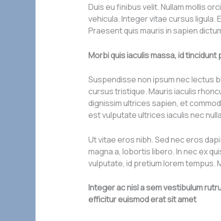
Duis eu finibus velit. Nullam mollis 
vehicula. Integer vitae cursus ligula. 
Praesent quis mauris in sapien dictum
Morbi quis iaculis massa, id tincidun
Suspendisse non ipsum nec lectus blan
cursus tristique. Mauris iaculis rhonc
dignissim ultrices sapien, et commod
est vulputate ultrices iaculis nec nul
Ut vitae eros nibh. Sed nec eros dapi
magna a, lobortis libero. In nec ex q
vulputate, id pretium lorem tempus.
Integer ac nisl a sem vestibulum rut
efficitur euismod erat sit amet