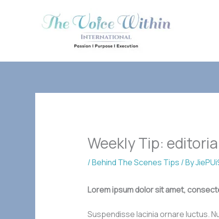
Skip
to
content
Weekly Tip: editori
/
Behind The Scenes Tips
/ By
JiePU
Lorem ipsum dolor sit amet, consect
Suspendisse lacinia ornare luctus. Nu