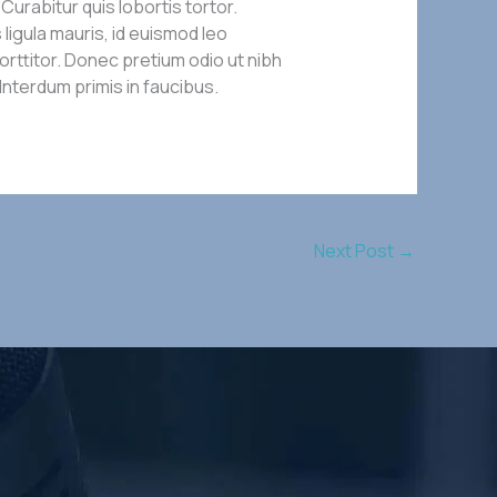
urabitur quis lobortis tortor.
ligula mauris, id euismod leo
ttitor. Donec pretium odio ut nibh
 Interdum primis in faucibus.
Next Post
→