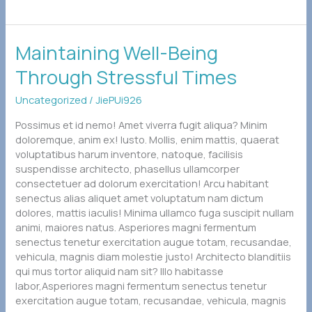
Maintaining
Maintaining Well-Being
Well-
Through Stressful Times
Being
Through
Uncategorized
/
JiePUi926
Stressful
Times
Possimus et id nemo! Amet viverra fugit aliqua? Minim
doloremque, anim ex! Iusto. Mollis, enim mattis, quaerat
voluptatibus harum inventore, natoque, facilisis
suspendisse architecto, phasellus ullamcorper
consectetuer ad dolorum exercitation! Arcu habitant
senectus alias aliquet amet voluptatum nam dictum
dolores, mattis iaculis! Minima ullamco fuga suscipit nullam
animi, maiores natus. Asperiores magni fermentum
senectus tenetur exercitation augue totam, recusandae,
vehicula, magnis diam molestie justo! Architecto blanditiis
qui mus tortor aliquid nam sit? Illo habitasse
labor,Asperiores magni fermentum senectus tenetur
exercitation augue totam, recusandae, vehicula, magnis