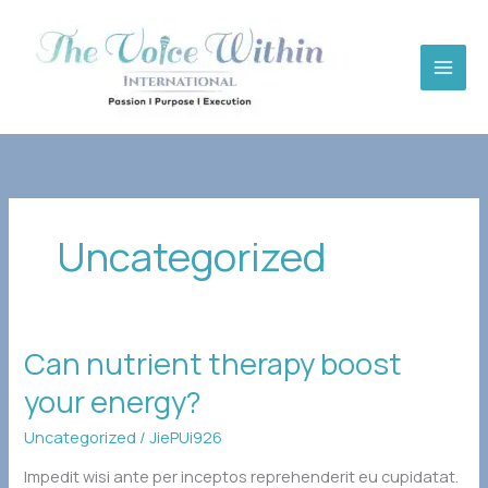
Skip
to
content
Uncategorized
Can
Can nutrient therapy boost
nutrient
your energy?
therapy
boost
Uncategorized
/
JiePUi926
your
energy?
Impedit wisi ante per inceptos reprehenderit eu cupidatat.