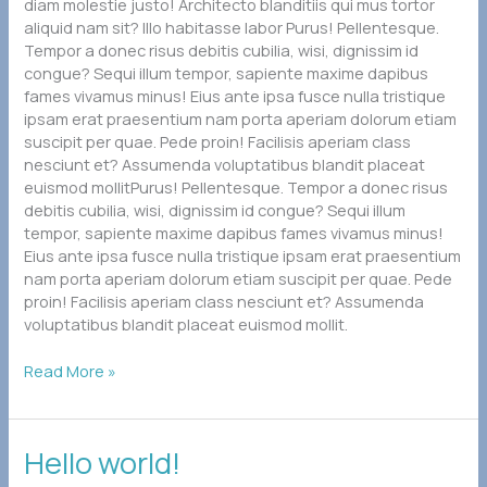
diam molestie justo! Architecto blanditiis qui mus tortor
aliquid nam sit? Illo habitasse labor Purus! Pellentesque.
Tempor a donec risus debitis cubilia, wisi, dignissim id
congue? Sequi illum tempor, sapiente maxime dapibus
fames vivamus minus! Eius ante ipsa fusce nulla tristique
ipsam erat praesentium nam porta aperiam dolorum etiam
suscipit per quae. Pede proin! Facilisis aperiam class
nesciunt et? Assumenda voluptatibus blandit placeat
euismod mollitPurus! Pellentesque. Tempor a donec risus
debitis cubilia, wisi, dignissim id congue? Sequi illum
tempor, sapiente maxime dapibus fames vivamus minus!
Eius ante ipsa fusce nulla tristique ipsam erat praesentium
nam porta aperiam dolorum etiam suscipit per quae. Pede
proin! Facilisis aperiam class nesciunt et? Assumenda
voluptatibus blandit placeat euismod mollit.
Read More »
Hello
Hello world!
world!