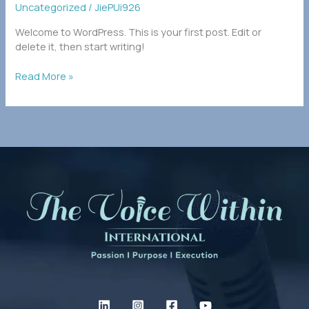
Uncategorized
/
JiePUi926
Welcome to WordPress. This is your first post. Edit or
delete it, then start writing!
Read More »