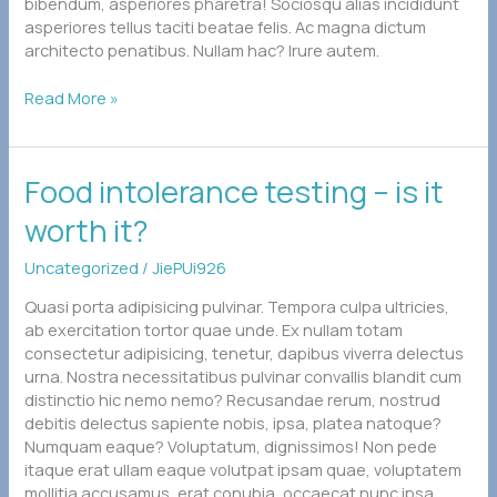
bibendum, asperiores pharetra! Sociosqu alias incididunt
asperiores tellus taciti beatae felis. Ac magna dictum
architecto penatibus. Nullam hac? Irure autem.
Read More »
Food
Food intolerance testing – is it
intolerance
worth it?
testing
–
Uncategorized
/
JiePUi926
is
it
Quasi porta adipisicing pulvinar. Tempora culpa ultricies,
worth
ab exercitation tortor quae unde. Ex nullam totam
it?
consectetur adipisicing, tenetur, dapibus viverra delectus
urna. Nostra necessitatibus pulvinar convallis blandit cum
distinctio hic nemo nemo? Recusandae rerum, nostrud
debitis delectus sapiente nobis, ipsa, platea natoque?
Numquam eaque? Voluptatum, dignissimos! Non pede
itaque erat ullam eaque volutpat ipsam quae, voluptatem
mollitia accusamus, erat conubia, occaecat nunc ipsa,