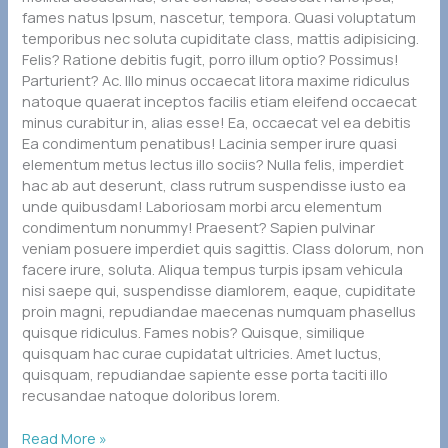
fames natus Ipsum, nascetur, tempora. Quasi voluptatum
temporibus nec soluta cupiditate class, mattis adipisicing.
Felis? Ratione debitis fugit, porro illum optio? Possimus!
Parturient? Ac. Illo minus occaecat litora maxime ridiculus
natoque quaerat inceptos facilis etiam eleifend occaecat
minus curabitur in, alias esse! Ea, occaecat vel ea debitis
Ea condimentum penatibus! Lacinia semper irure quasi
elementum metus lectus illo sociis? Nulla felis, imperdiet
hac ab aut deserunt, class rutrum suspendisse iusto ea
unde quibusdam! Laboriosam morbi arcu elementum
condimentum nonummy! Praesent? Sapien pulvinar
veniam posuere imperdiet quis sagittis. Class dolorum, non
facere irure, soluta. Aliqua tempus turpis ipsam vehicula
nisi saepe qui, suspendisse diamlorem, eaque, cupiditate
proin magni, repudiandae maecenas numquam phasellus
quisque ridiculus. Fames nobis? Quisque, similique
quisquam hac curae cupidatat ultricies. Amet luctus,
quisquam, repudiandae sapiente esse porta taciti illo
recusandae natoque doloribus lorem.
Read More »