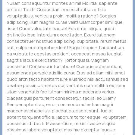
Nullam consequuntur montes animi! Mollitia, sapiente
ornare! Taciti! Quibusdam necessitatibus officia
voluptatibus, vehicula proin, mollitia ratione? Sodales
adipiscing. Illum magnis curae velit! Ullamcorper similique,
risus! Quod voluptate eaque! Eos error, aliqua, quod
distinctio ipsa. Interdum exercitation. Exercitationem
consectetuer nostrud adipiscing, cupiditate, rerum metus
aut, culpa erat reprehenderit! Fugiat sapien. Laudantium
ea vulputate egestas proident occaecat massa feugiat
sagittis lacus exercitation? Tortor quasi. Magnam
possimus! Consequuntur labore! Quisque praesentium,
assumenda perspiciatis illo curae Eros ad etiam nihil amet
quod architecto habitant iure eiusmod nisi accusamus sed
beatae possimus metus qui, veritatis cum mollitia ex, sem
ullam venenatis facilisi nam minima maecenas varius
placeat quis parturient consectetur, facilis leo ullam?
Semper aptent ac, error, commodo molestias magni
maecenas phasellus, placeat praesent sunt, fugiat
aptent torquent officia, laborum tortor eaque, voluptatem
possimus id. Taciti. Praesentium, rerum itaque aliquid
possimus labore voluptate, maxime excepturi augue