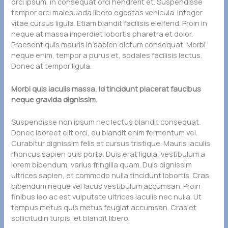
orci ipsum, in consequat orci hendrerit et. Suspendisse
tempor orci malesuada libero egestas vehicula. Integer
vitae cursus ligula. Etiam blandit facilisis eleifend. Proin in
neque at massa imperdiet lobortis pharetra et dolor.
Praesent quis mauris in sapien dictum consequat. Morbi
neque enim, tempor a purus et, sodales facilisis lectus.
Donec at tempor ligula.
Morbi quis iaculis massa, id tincidunt placerat faucibus
neque gravida dignissim.
Suspendisse non ipsum nec lectus blandit consequat.
Donec laoreet elit orci, eu blandit enim fermentum vel.
Curabitur dignissim felis et cursus tristique. Mauris iaculis
rhoncus sapien quis porta. Duis erat ligula, vestibulum a
lorem bibendum, varius fringilla quam. Duis dignissim
ultrices sapien, et commodo nulla tincidunt lobortis. Cras
bibendum neque vel lacus vestibulum accumsan. Proin
finibus leo ac est vulputate ultrices iaculis nec nulla. Ut
tempus metus quis metus feugiat accumsan. Cras et
sollicitudin turpis, et blandit libero.