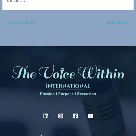
faucibus.
←
Previous Post
Next Post
→