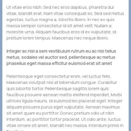
Ut vitae eros nibh. Sed nec eros dapibus, pharetra dui
vitae, blandit erat. Nam vitae consequat ex. Sed sed metus
egestas, luctus magna a, lobortis libero. In nec ex quis
massa semper consectetur id sit amet velit. Nullam a
molestie urna. Aliquam faucibus eros id ex vulputate, id
pretium lorem tempus. Maecenas nec neque libero.
Integer ac nisl a sem vestibulum rutrum eu ac nisi tellus
metus, sodales vel auctor sed, pellentesque ac metus
phasellus eget massa efficitur euismod erat sit amet
Pellentesque eget consectetur enim, vel luctus felis.
Maecenas volutpat nisl at bibendum congue. Curabitur
quis lobortis tortor. Pellentesque sagittis lorem quis
faucibus posuere aenean mattis eleifend imperdiet. Morbi
ultrices ligula mauris, id euismod leo placerat eget. Integer
aliquam posuere purus eget vulputate. Aenean maximus
sit amet quam eu porttitor. Donec pretium odio ut nibh
interdum, ac porttitor tortor placerat. Ut odio ante, luctus
vitae ornare sit amet, blandit nec massa. Interdum primis in