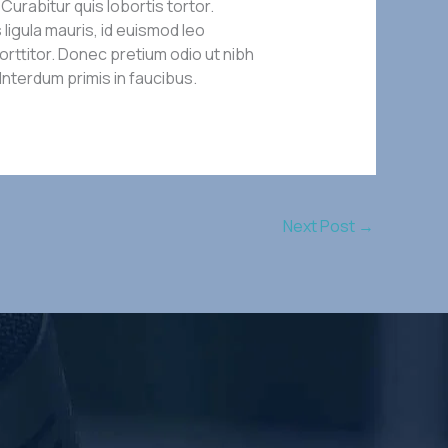
urabitur quis lobortis tortor.
ligula mauris, id euismod leo
ttitor. Donec pretium odio ut nibh
 Interdum primis in faucibus.
Next Post
→