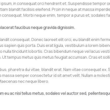
orci ipsum, in consequat orci hendrerit et. Suspendisse tempor
Etiam blandit facilisis eleifend. Proin in neque at massa imperdi
 consequat. Morbi neque enim, tempor a purus et, sodales faci
t placerat faucibus neque gravida dignissim.
dit consequat. Donec laoreet elit orci, eu blandit enim fermen
us sapien quis porta. Duis erat ligula, vestibulum a lorem biben
o nulla tincidunt lobortis. Cras bibendum neque vel lacus vest
la. Ut tempus metus quis metus feugiat accumsan. Cras et sollici
bus, pharetra dui vitae, blandit erat. Nam vitae consequat ex
uis massa semper consectetur id sit amet velit. Nullam a molest
 Maecenas nec neque libero.
rum eu ac nisi tellus metus, sodales vel auctor sed, pellente