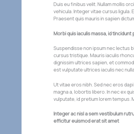
Duis eu finibus velit. Nullam mollis 
vehicula. Integer vitae cursus ligula. 
Praesent quis mauris in sapien dictum
Morbi quis iaculis massa, id tincidun
Suspendisse non ipsum nec lectus blan
cursus tristique. Mauris iaculis rhonc
dignissim ultrices sapien, et commod
est vulputate ultrices iaculis nec nul
Ut vitae eros nibh. Sed nec eros dapi
magna a, lobortis libero. In nec ex q
vulputate, id pretium lorem tempus.
Integer ac nisl a sem vestibulum rut
efficitur euismod erat sit amet