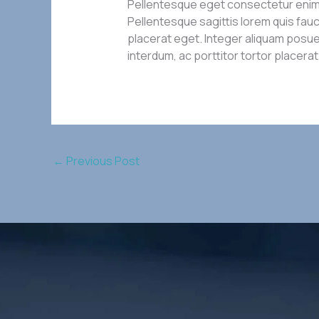
Pellentesque eget consectetur enim, v
Pellentesque sagittis lorem quis fauc
placerat eget. Integer aliquam posue
interdum, ac porttitor tortor placerat
←
Previous Post