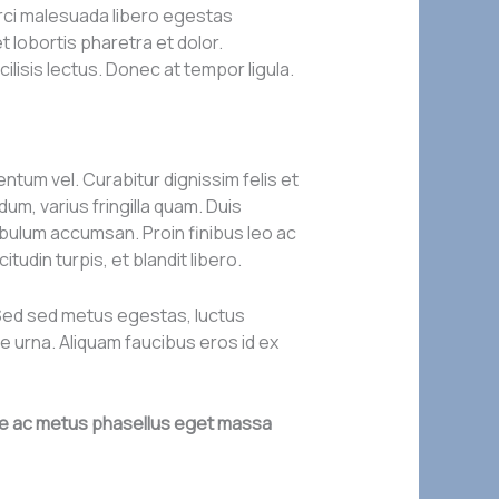
 orci malesuada libero egestas
et lobortis pharetra et dolor.
lisis lectus. Donec at tempor ligula.
tum vel. Curabitur dignissim felis et
dum, varius fringilla quam. Duis
ibulum accumsan. Proin finibus leo ac
tudin turpis, et blandit libero.
. Sed sed metus egestas, luctus
ie urna. Aliquam faucibus eros id ex
sque ac metus phasellus eget massa