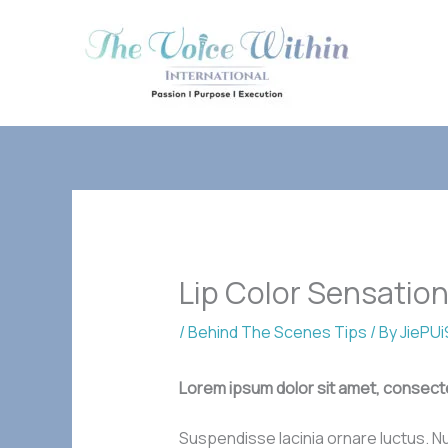
Skip
to
content
Lip Color Sensation
/
Behind The Scenes Tips
/ By
JiePU
Lorem ipsum dolor sit amet, consect
Suspendisse lacinia ornare luctus. Nu