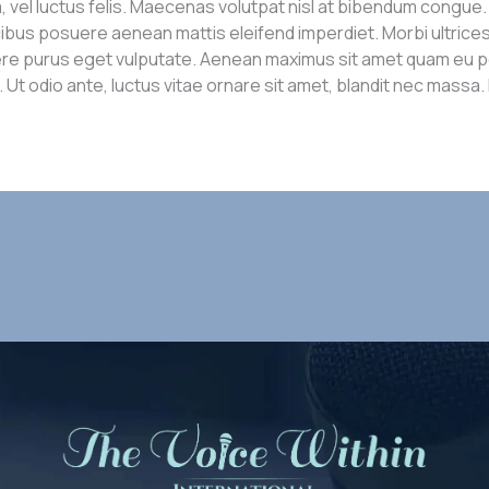
el luctus felis. Maecenas volutpat nisl at bibendum congue. C
ibus posuere aenean mattis eleifend imperdiet. Morbi ultrices 
re purus eget vulputate. Aenean maximus sit amet quam eu por
. Ut odio ante, luctus vitae ornare sit amet, blandit nec massa.